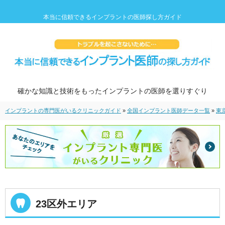
本当に信頼できるインプラントの医師探し方ガイド
確かな知識と技術をもったインプラントの医師を選りすぐり
インプラントの専門医がいるクリニックガイド
»
全国インプラント医師データ一覧
»
東
23区外エリア