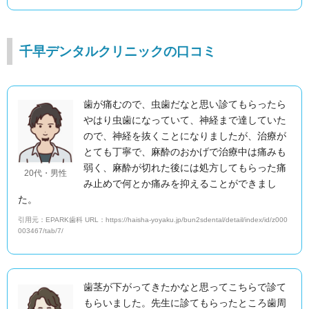
千早デンタルクリニックの口コミ
歯が痛むので、虫歯だなと思い診てもらったら
やはり虫歯になっていて、神経まで達していた
ので、神経を抜くことになりましたが、治療が
とても丁寧で、麻酔のおかげで治療中は痛みも
弱く、麻酔が切れた後には処方してもらった痛
20代・男性
み止めで何とか痛みを抑えることができまし
た。
引用元：EPARK歯科 URL：https://haisha-yoyaku.jp/bun2sdental/detail/index/id/z000
003467/tab/7/
歯茎が下がってきたかなと思ってこちらで診て
もらいました。先生に診てもらったところ歯周