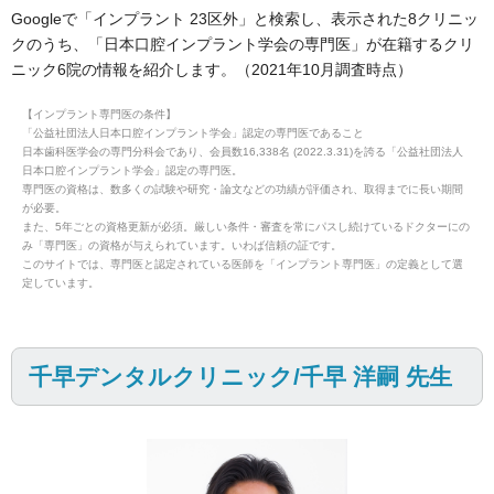
Googleで「インプラント 23区外」と検索し、表示された8クリニッ
クのうち、「日本口腔インプラント学会の専門医」が在籍するクリ
ニック6院の情報を紹介します。（2021年10月調査時点）
【インプラント専門医の条件】
「公益社団法人日本口腔インプラント学会」認定の専門医であること
日本歯科医学会の専門分科会であり、会員数16,338名 (2022.3.31)を誇る「公益社団法人
日本口腔インプラント学会」認定の専門医。
専門医の資格は、数多くの試験や研究・論文などの功績が評価され、取得までに長い期間
が必要。
また、5年ごとの資格更新が必須。厳しい条件・審査を常にパスし続けているドクターにの
み「専門医」の資格が与えられています。いわば信頼の証です。
このサイトでは、専門医と認定されている医師を「インプラント専門医」の定義として選
定しています。
千早デンタルクリニック/千早 洋嗣 先生