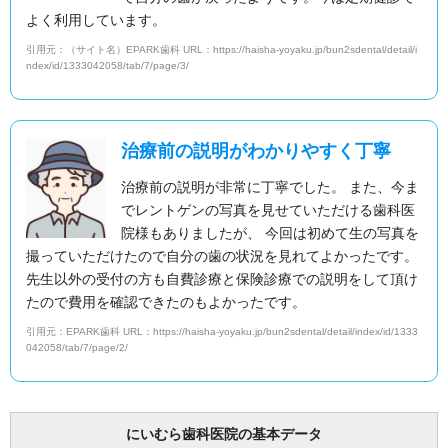
よく利用しています。
引用元：（サイト名）EPARK歯科 URL：https://haisha-yoyaku.jp/bun2sdental/detail/i
ndex/id/1333042058/tab/7/page/3/
治療前の説明がわかりやすく丁寧
治療前の説明が非常に丁寧でした。 また、今ま
でレントゲンの写真を見せていただける歯科医
院様もありましたが、 今回は初めて生の写真を
撮っていただけたので自分の歯の状況を見れてよかったです。
先生以外の受付の方も自費診療と保険診療での説明をして頂け
たので費用を確認できたのもよかったです。
引用元：EPARK歯科 URL：https://haisha-yoyaku.jp/bun2sdental/detail/index/id/1333
042058/tab/7/page/2/
にいむら歯科医院の基本データ