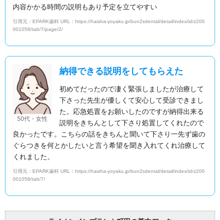
内容かかる時間の説明もあり予定を立てやすい
引用元：EPARK歯科 URL：https://haisha-yoyaku.jp/bun2sdental/detail/index/id/z200
001058/tab/7/page/2/
納得できる説明をしてもらえた
初めてだったので凄く緊張しましたが治療して
下さった先生が優しくて安心して受診できまし
た。応急処置をお願いしたのですが納得出来る
50代・女性
説明をきちんとして下さり処置してくれたので
良かったです。こちらの話をきちんと聞いて下さり一先ず歯の
ぐらつきを何とかしたいと言う希望を聞き入れてくれ治療して
くれました。
引用元：EPARK歯科 URL：https://haisha-yoyaku.jp/bun2sdental/detail/index/id/z200
001058/tab/7/