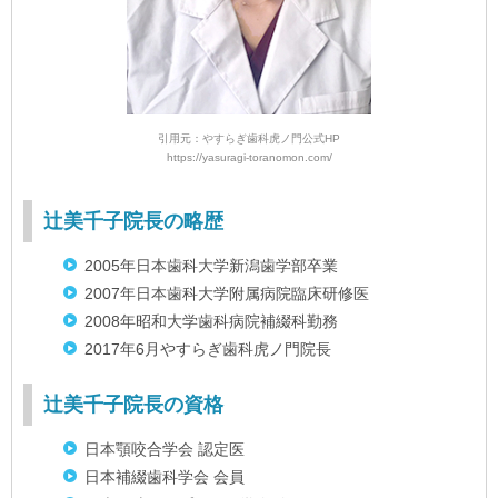
引用元：やすらぎ歯科虎ノ門公式HP
https://yasuragi-toranomon.com/
辻美千子院長の略歴
2005年日本歯科大学新潟歯学部卒業
2007年日本歯科大学附属病院臨床研修医
2008年昭和大学歯科病院補綴科勤務
2017年6月やすらぎ歯科虎ノ門院長
辻美千子院長の資格
日本顎咬合学会 認定医
日本補綴歯科学会 会員