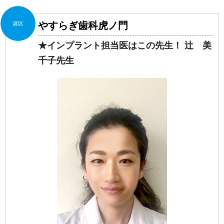
やすらぎ歯科虎ノ門
港区
★インプラント担当医はこの先生！ 辻 美
千子先生