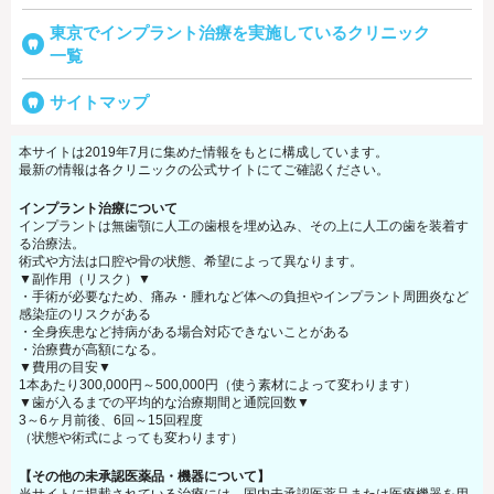
東京でインプラント治療を実施しているクリニック
一覧
サイトマップ
本サイトは2019年7月に集めた情報をもとに構成しています。
最新の情報は各クリニックの公式サイトにてご確認ください。
インプラント治療について
インプラントは無歯顎に人工の歯根を埋め込み、その上に人工の歯を装着す
る治療法。
術式や方法は口腔や骨の状態、希望によって異なります。
▼副作用（リスク）▼
・手術が必要なため、痛み・腫れなど体への負担やインプラント周囲炎など
感染症のリスクがある
・全身疾患など持病がある場合対応できないことがある
・治療費が高額になる。
▼費用の目安▼
1本あたり300,000円～500,000円（使う素材によって変わります）
▼歯が入るまでの平均的な治療期間と通院回数▼
3～6ヶ月前後、6回～15回程度
（状態や術式によっても変わります）
【その他の未承認医薬品・機器について】
当サイトに掲載されている治療には、国内未承認医薬品または医療機器を用