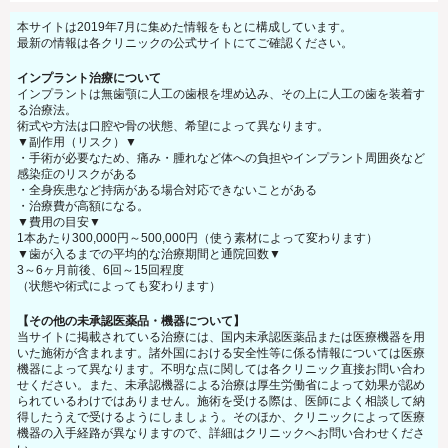
本サイトは2019年7月に集めた情報をもとに構成しています。
最新の情報は各クリニックの公式サイトにてご確認ください。
インプラント治療について
インプラントは無歯顎に人工の歯根を埋め込み、その上に人工の歯を装着す
る治療法。
術式や方法は口腔や骨の状態、希望によって異なります。
▼副作用（リスク）▼
・手術が必要なため、痛み・腫れなど体への負担やインプラント周囲炎など
感染症のリスクがある
・全身疾患など持病がある場合対応できないことがある
・治療費が高額になる。
▼費用の目安▼
1本あたり300,000円～500,000円（使う素材によって変わります）
▼歯が入るまでの平均的な治療期間と通院回数▼
3～6ヶ月前後、6回～15回程度
（状態や術式によっても変わります）
【その他の未承認医薬品・機器について】
当サイトに掲載されている治療には、国内未承認医薬品または医療機器を用
いた施術が含まれます。諸外国における安全性等に係る情報については医療
機器によって異なります。不明な点に関しては各クリニック直接お問い合わ
せください。また、未承認機器による治療は厚生労働省によって効果が認め
られているわけではありません。施術を受ける際は、医師によく相談して納
得したうえで受けるようにしましょう。そのほか、クリニックによって医療
機器の入手経路が異なりますので、詳細はクリニックへお問い合わせくださ