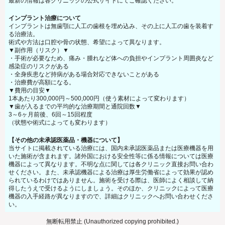
最新の情報は各クリニックの公式サイトにてご確認ください。
インプラント治療について
インプラントは無歯顎に人工の歯根を埋め込み、その上に人工の歯を装着す
る治療法。
術式や方法は口腔や骨の状態、希望によって異なります。
▼副作用（リスク）▼
・手術が必要なため、痛み・腫れなど体への負担やインプラント周囲炎など
感染症のリスクがある
・全身疾患など持病がある場合対応できないことがある
・治療費が高額になる。
▼費用の目安▼
1本あたり300,000円～500,000円（使う素材によって変わります）
▼歯が入るまでの平均的な治療期間と通院回数▼
3～6ヶ月前後、6回～15回程度
（状態や術式によっても変わります）
【その他の未承認医薬品・機器について】
当サイトに掲載されている治療には、国内未承認医薬品または医療機器を用
いた施術が含まれます。諸外国における安全性等に係る情報については医療
機器によって異なります。不明な点に関しては各クリニック直接お問い合わ
せください。また、未承認機器による治療は厚生労働省によって効果が認め
られているわけではありません。施術を受ける際は、医師によく相談して納
得したうえで受けるようにしましょう。そのほか、クリニックによって医療
機器の入手経路が異なりますので、詳細はクリニックへお問い合わせくださ
い。
無断転用禁止 (Unauthorized copying prohibited.)