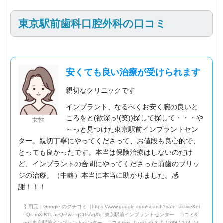
東京駅前歯科口腔外科の口コミ
安くても良い治療が受けられます
親切なクリニックです
インプラント、なるべくお安く腕の良いと
ころをと(欲深っ!(笑))探して探して・・・や
女性
～っと見つけた東京駅前インプラントセン
ター。親切丁寧にやってくださって、お値段も良心的で、
とっても良かったです。本当は保険治療はしないのだけ
ど、インプラントの合間にやってくださった前歯のブリッ
ジの治療。（中略）本当に本当に助かりました。感
謝！！！
引用元：Google のクチコミ（https://www.google.com/search?safe=active&ei
=QiPmXfKTLaeQr7wP-qCUsAg&q=東京駅前インプラントセンター 口コミ&
oq=東京駅前インプラントセンター 口コミ&gs_l=psy-ab.3..0.1538.5174..56