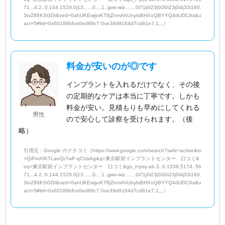
71...4.2..0.144.1529.0j13......0....1..gws-wiz.......0i71j0i23j0i30i23j0i4j33i160.
3tvZ86KSGDI&ved=0ahUKEwjyvKT8jZnmAhUnyIsBHXoQBYYQ4dUDCAs&u
act=5#lrd=0x60188bfce6ed89c7:0xe39d9164d7cd81e7,1,,,）
料金が安いのが◎です
インプラントを入れるだけでなく、その後
の定期的なケアは本当に丁寧です。しかも
料金が安い。見積もりも早めにしてくれる
男性
ので安心して診察を受けられます。（後
略）
引用元：Google のクチコミ（https://www.google.com/search?safe=active&ei
=QiPmXfKTLaeQr7wP-qCUsAg&q=東京駅前インプラントセンター 口コミ&
oq=東京駅前インプラントセンター 口コミ&gs_l=psy-ab.3..0.1538.5174..56
71...4.2..0.144.1529.0j13......0....1..gws-wiz.......0i71j0i23j0i30i23j0i4j33i160.
3tvZ86KSGDI&ved=0ahUKEwjyvKT8jZnmAhUnyIsBHXoQBYYQ4dUDCAs&u
act=5#lrd=0x60188bfce6ed89c7:0xe39d9164d7cd81e7,1,,,）