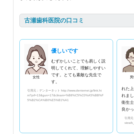
古瀬歯科医院の口コミ
優しいです
むずかしいことでも易しく説
明してくれて、理解しやすい
です。とても素敵な先生で
女性
男
す。
れた
引用元：デンターネット http://www.denternet.jp/link.ht
れま
m?prf=13&gun=17&clinam=%B8%C5%C0%A5%BB%F
5%B2%CA%B0%E5%B1%A1
衛生
良か
引用元：エ
view/k