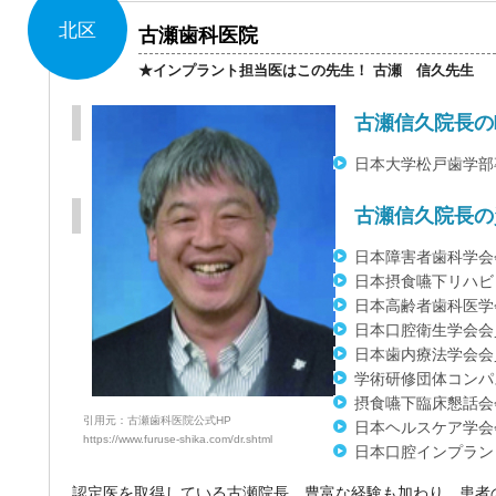
北区
古瀬歯科医院
★インプラント担当医はこの先生！ 古瀬 信久先生
古瀬信久院長の
日本大学松戸歯学部
古瀬信久院長の
日本障害者歯科学会
日本摂食嚥下リハビ
日本高齢者歯科医学
日本口腔衛生学会会
日本歯内療法学会会
学術研修団体コンパ
摂食嚥下臨床懇話会
引用元：古瀬歯科医院公式HP
日本ヘルスケア学会
https://www.furuse-shika.com/dr.shtml
日本口腔インプラン
認定医を取得している古瀬院長。豊富な経験も加わり、患者