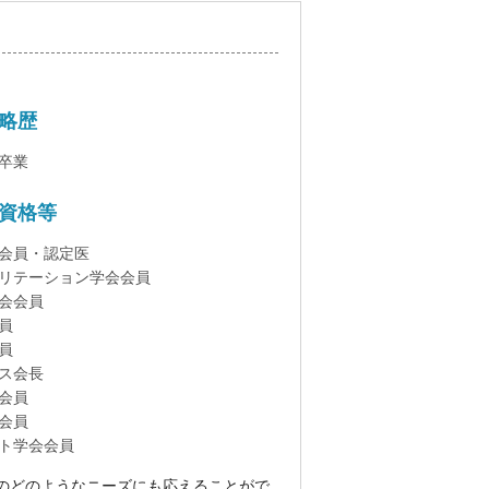
略歴
卒業
資格等
会員・認定医
リテーション学会会員
会会員
員
員
ス会長
会員
会員
ト学会会員
のどのようなニーズにも応えることがで