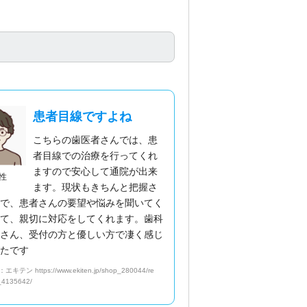
患者目線ですよね
こちらの歯医者さんでは、患
者目線での治療を行ってくれ
ますので安心して通院が出来
性
ます。現状もきちんと把握さ
上で、患者さんの要望や悩みを聞いてく
して、親切に対応をしてくれます。歯科
士さん、受付の方と優しい方で凄く感じ
ったです
キテン https://www.ekiten.jp/shop_280044/re
_4135642/