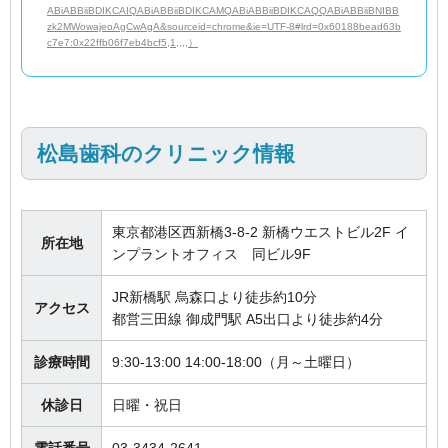
ABiABBiiBDIKCAIQABiABBiiBDIKCAMQABiABBiiBDIKCAQQABiABBiiBNIBB
zk2MWowajeoAgCwAgA&sourceid=chrome&ie=UTF-8#lrd=0x60188bead63b
c7e7:0x22ffb06f7eb4bcf5,1,,,,）
松島歯科のクリニック情報
東京都港区西新橋3-8-2 新橋ウエストビル2F イ
所在地
ンプラントオフィス 同ビル9F
JR新橋駅 烏森口より徒歩約10分
アクセス
都営三田線 御成門駅 A5出口より徒歩約4分
診療時間
9:30-13:00 14:00-18:00（月～土曜日）
休診日
日曜・祝日