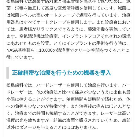
松島歯科では感染予防対策と衛生管理を高水準で保つために、減
菌・消毒を徹底して高度な空気清浄機を使用しています。減菌に
は減菌レベルの高いオートクレープで処理を行っています。治療
用器具はすべてオートクレープを使用します。また診療台におい
ては、患者様がリラックスできるように、薬液消毒を実施してい
ます。空気清浄機は診療室、インプラントフロアそれぞれの環境
にあわせたものを設置。とくにインプラントの手術を行う時は、
NASA基準暮らし10,000の清浄度でクリーン空間をつくることに
徹しています。
正確精密な治療を行うための機器を導入
松島歯科では、ハードレーザーを使用して治療を行います。ハー
ドレーザーは、他の治療法と比べて痛みが少ないうえに出血も最
小限に控えることができます。治療時間も短時間で済むため、体
への負担も少ないのが特徴です。また治療後の痛みはほとんどな
く、治療までの時間も短縮することができます。レーザーは高い
温度の光を放ちますが、組織の表面で吸収されていくため、患部
以外にダメージを与えることはほぼありません。