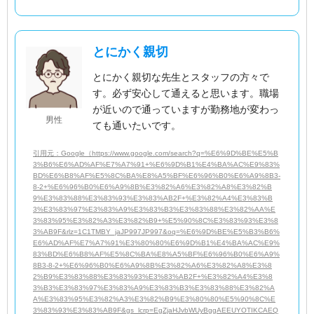
とにかく親切
とにかく親切な先生とスタッフの方々で
す。必ず安心して通えると思います。職場
が近いので通っていますが勤務地が変わっ
男性
ても通いたいです。
引用元：Google（https://www.google.com/search?q=%E6%9D%BE%E5%B
3%B6%E6%AD%AF%E7%A7%91+%E6%9D%B1%E4%BA%AC%E9%83%
BD%E6%B8%AF%E5%8C%BA%E8%A5%BF%E6%96%B0%E6%A9%8B3-
8-2+%E6%96%B0%E6%A9%8B%E3%82%A6%E3%82%A8%E3%82%B
9%E3%83%88%E3%83%93%E3%83%AB2F+%E3%82%A4%E3%83%B
3%E3%83%97%E3%83%A9%E3%83%B3%E3%83%88%E3%82%AA%E
3%83%95%E3%82%A3%E3%82%B9+%E5%90%8C%E3%83%93%E3%8
3%AB9F&rlz=1C1TMBY_jaJP997JP997&oq=%E6%9D%BE%E5%B3%B6%
E6%AD%AF%E7%A7%91%E3%80%80%E6%9D%B1%E4%BA%AC%E9%
83%BD%E6%B8%AF%E5%8C%BA%E8%A5%BF%E6%96%B0%E6%A9%
8B3-8-2+%E6%96%B0%E6%A9%8B%E3%82%A6%E3%82%A8%E3%8
2%B9%E3%83%88%E3%83%93%E3%83%AB2F+%E3%82%A4%E3%8
3%B3%E3%83%97%E3%83%A9%E3%83%B3%E3%83%88%E3%82%A
A%E3%83%95%E3%82%A3%E3%82%B9%E3%80%80%E5%90%8C%E
3%83%93%E3%83%AB9F&gs_lcrp=EgZjaHJvbWUyBggAEEUYOTIKCAEQ