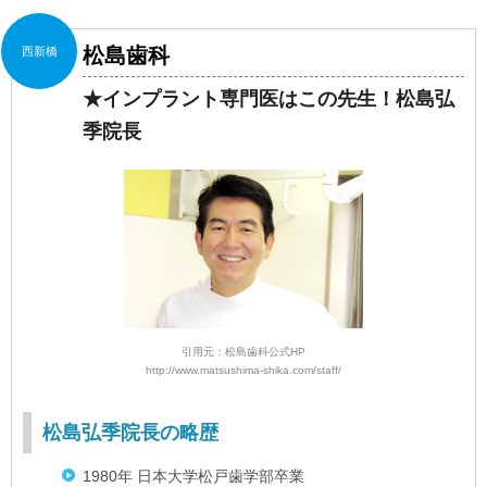
松島歯科
西新橋
★インプラント専門医はこの先生！松島弘
季院長
引用元：松島歯科公式HP
http://www.matsushima-shika.com/staff/
松島弘季院長の略歴
1980年 日本大学松戸歯学部卒業