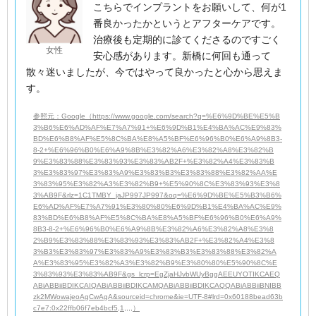
こちらでインプラントをお願いして、何が1
番良かったかというとアフターケアです。
治療後も定期的に診てくださるのですごく
女性
安心感があります。新橋に何回も通って
散々迷いましたが、今ではやって良かったと心から思えま
す。
参照元：Google（https://www.google.com/search?q=%E6%9D%BE%E5%B
3%B6%E6%AD%AF%E7%A7%91+%E6%9D%B1%E4%BA%AC%E9%83%
BD%E6%B8%AF%E5%8C%BA%E8%A5%BF%E6%96%B0%E6%A9%8B3-
8-2+%E6%96%B0%E6%A9%8B%E3%82%A6%E3%82%A8%E3%82%B
9%E3%83%88%E3%83%93%E3%83%AB2F+%E3%82%A4%E3%83%B
3%E3%83%97%E3%83%A9%E3%83%B3%E3%83%88%E3%82%AA%E
3%83%95%E3%82%A3%E3%82%B9+%E5%90%8C%E3%83%93%E3%8
3%AB9F&rlz=1C1TMBY_jaJP997JP997&oq=%E6%9D%BE%E5%B3%B6%
E6%AD%AF%E7%A7%91%E3%80%80%E6%9D%B1%E4%BA%AC%E9%
83%BD%E6%B8%AF%E5%8C%BA%E8%A5%BF%E6%96%B0%E6%A9%
8B3-8-2+%E6%96%B0%E6%A9%8B%E3%82%A6%E3%82%A8%E3%8
2%B9%E3%83%88%E3%83%93%E3%83%AB2F+%E3%82%A4%E3%8
3%B3%E3%83%97%E3%83%A9%E3%83%B3%E3%83%88%E3%82%A
A%E3%83%95%E3%82%A3%E3%82%B9%E3%80%80%E5%90%8C%E
3%83%93%E3%83%AB9F&gs_lcrp=EgZjaHJvbWUyBggAEEUYOTIKCAEQ
ABiABBiiBDIKCAIQABiABBiiBDIKCAMQABiABBiiBDIKCAQQABiABBiiBNIBB
zk2MWowajeoAgCwAgA&sourceid=chrome&ie=UTF-8#lrd=0x60188bead63b
c7e7:0x22ffb06f7eb4bcf5,1,,,,）