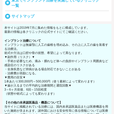
東京でインプラント治療を実施しているクリニック
一覧
サイトマップ
本サイトは2019年7月に集めた情報をもとに構成しています。
最新の情報は各クリニックの公式サイトにてご確認ください。
インプラント治療について
インプラントは無歯顎に人工の歯根を埋め込み、その上に人工の歯を装着す
る治療法。
術式や方法は口腔や骨の状態、希望によって異なります。
▼副作用（リスク）▼
・手術が必要なため、痛み・腫れなど体への負担やインプラント周囲炎など
感染症のリスクがある
・全身疾患など持病がある場合対応できないことがある
・治療費が高額になる。
▼費用の目安▼
1本あたり300,000円～500,000円（使う素材によって変わります）
▼歯が入るまでの平均的な治療期間と通院回数▼
3～6ヶ月前後、6回～15回程度
（状態や術式によっても変わります）
【その他の未承認医薬品・機器について】
当サイトに掲載されている治療には、国内未承認医薬品または医療機器を用
いた施術が含まれます。諸外国における安全性等に係る情報については医療