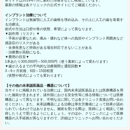
本サイトは2019年7月に集めた情報をもとに構成しています。
最新の情報は各クリニックの公式サイトにてご確認ください。
インプラント治療について
インプラントは無歯顎に人工の歯根を埋め込み、その上に人工の歯を装着す
る治療法。
術式や方法は口腔や骨の状態、希望によって異なります。
▼副作用（リスク）▼
・手術が必要なため、痛み・腫れなど体への負担やインプラント周囲炎など
感染症のリスクがある
・全身疾患など持病がある場合対応できないことがある
・治療費が高額になる。
▼費用の目安▼
1本あたり300,000円～500,000円（使う素材によって変わります）
▼歯が入るまでの平均的な治療期間と通院回数▼
3～6ヶ月前後、6回～15回程度
（状態や術式によっても変わります）
【その他の未承認医薬品・機器について】
当サイトに掲載されている治療には、国内未承認医薬品または医療機器を用
いた施術が含まれます。諸外国における安全性等に係る情報については医療
機器によって異なります。不明な点に関しては各クリニック直接お問い合わ
せください。また、未承認機器による治療は厚生労働省によって効果が認め
られているわけではありません。施術を受ける際は、医師によく相談して納
得したうえで受けるようにしましょう。そのほか、クリニックによって医療
機器の入手経路が異なりますので、詳細はクリニックへお問い合わせくださ
い。