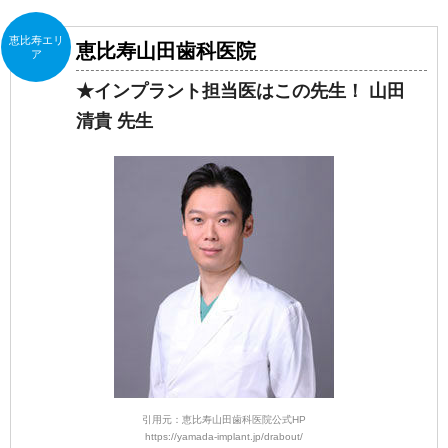
恵比寿エリ
恵比寿山田歯科医院
ア
★インプラント担当医はこの先生！ 山田
清貴 先生
引用元：恵比寿山田歯科医院公式HP
https://yamada-implant.jp/drabout/